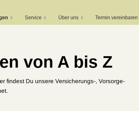
ngen
Service
Über uns
Termin ver­ein­baren
en von A bis Z
er findest Du unsere Versicherungs-, Vorsorge-
et.