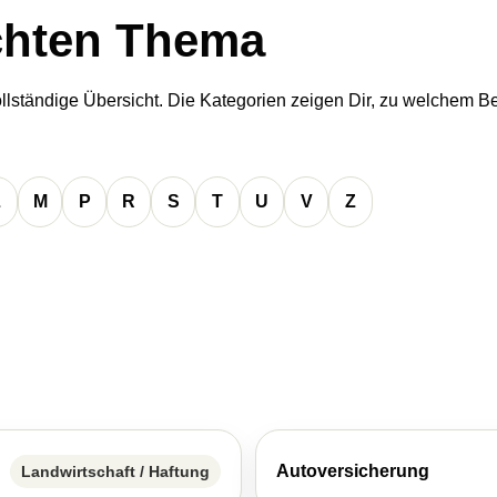
chten Thema
lständige Übersicht. Die Kategorien zeigen Dir, zu welchem B
L
M
P
R
S
T
U
V
Z
Auto­ver­si­che­rung
Landwirtschaft / Haftung