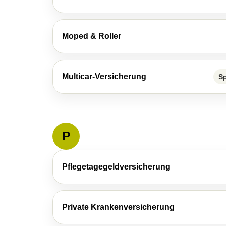
Moped & Roller
Multicar-Versicherung
S
P
Pflegetagegeldversicherung
Private Kranken­ver­si­che­rung