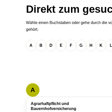
Direkt zum gesu
Wähle einen Buchstaben oder gehe durch die vol
gehört.
A
B
D
E
F
G
H
K
A
Agrarhaftpflicht und
Bauernhofversicherung