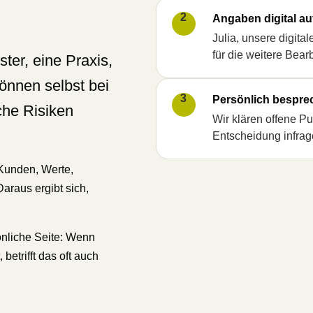
2
Angaben digital a
Julia, unsere digita
für die weitere Bear
ter, eine Praxis,
nnen selbst bei
3
Persönlich bespre
che Risiken
Wir klären offene P
Entscheidung infra
 Kunden, Werte,
araus ergibt sich,
önliche Seite: Wenn
betrifft das oft auch