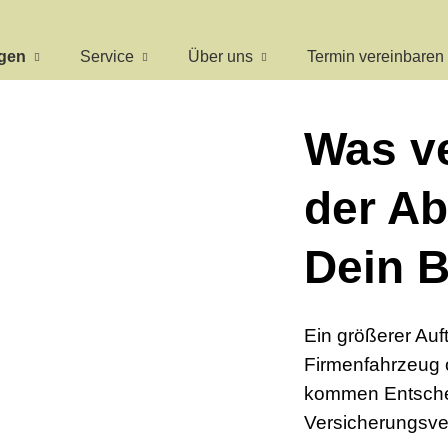
ngen
Service
Über uns
Termin ver­ein­baren
Was ve
der A
Dein B
Ein größerer Auft
Firmenfahrzeug o
kommen Entschei
Versicherungsve