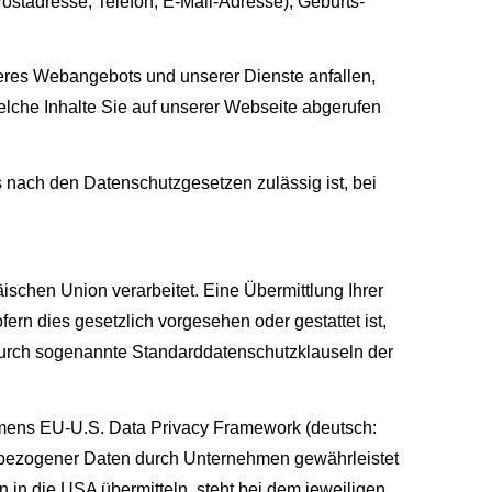
ostadresse, Telefon, E-Mail-Adresse), Geburts­
seres Webangebots und unserer Dienste anfallen,
lche Inhalte Sie auf unserer Webseite abgerufen
s nach den Datenschutzgesetzen zulässig ist, bei
äischen Union verarbeitet. Eine Übermittlung Ihrer
fern dies gesetzlich vorgesehen oder gestattet ist,
n durch sogenannte Standarddatenschutzklauseln der
mens EU-U.S. Data Privacy Framework (deutsch:
bezogener Daten durch Unternehmen gewährleistet
n die USA übermitteln, steht bei dem jeweiligen