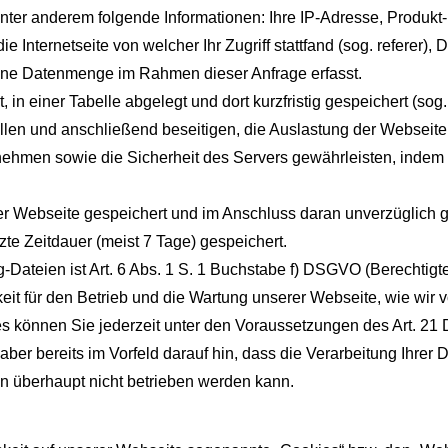
ter anderem folgende Informationen: Ihre IP-Adresse, Produkt
e Internetseite von welcher Ihr Zugriff stattfand (sog. referer),
ene Datenmenge im Rahmen dieser Anfrage erfasst.
 in einer Tabelle abgelegt und dort kurzfristig gespeichert (so
llen und anschließend beseitigen, die Auslastung der Webseite 
men sowie die Sicherheit des Servers gewährleisten, indem 
 der Webseite gespeichert und im Anschluss daran unverzüglich 
te Zeitdauer (meist 7 Tage) gespeichert.
-Dateien ist Art. 6 Abs. 1 S. 1 Buchstabe f) DSGVO (Berechtigt
keit für den Betrieb und die Wartung unserer Webseite, wie wir v
s können Sie jederzeit unter den Voraussetzungen des Art. 21 
er bereits im Vorfeld darauf hin, dass die Verarbeitung Ihrer
n überhaupt nicht betrieben werden kann.