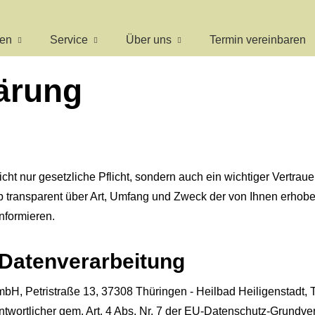
gen
Service
Über uns
Termin ver­ein­baren
ärung
cht nur gesetzliche Pflicht, sondern auch ein wichtiger Vertrau
 transparent über Art, Umfang und Zweck der von Ihnen erhob
informieren.
e Datenverarbeitung
bH, Petristraße 13, 37308 Thüringen - Heilbad Heiligenstadt, 
ntwortlicher gem. Art. 4 Abs. Nr. 7 der EU-Datenschutz-Grund