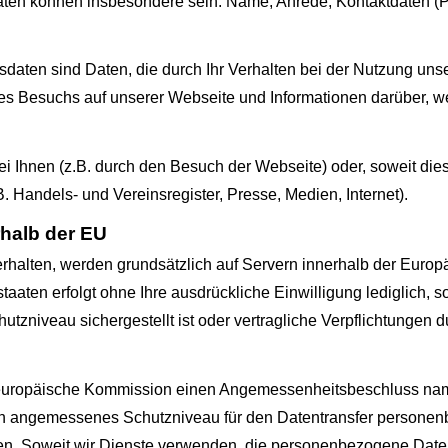
aten können insbesondere sein: Name, Anrede, Kontaktdaten (P
sdaten sind Daten, die durch Ihr Verhalten bei der Nutzung un
es Besuchs auf unserer Webseite und Informationen darüber, we
i Ihnen (z.B. durch den Besuch der Webseite) oder, soweit die
B. Handels- und Vereinsregister, Presse, Medien, Internet).
rhalb der EU
 erhalten, werden grundsätzlich auf Servern innerhalb der Europ
taaten erfolgt ohne Ihre ausdrückliche Einwilligung lediglich, so
hutzniveau sichergestellt ist oder vertragliche Verpflichtunge
e europäische Kommission einen Angemessenheitsbeschluss na
n angemessenes Schutzniveau für den Datentransfer personen
. Soweit wir Dienste verwenden, die personenbezogene Daten i