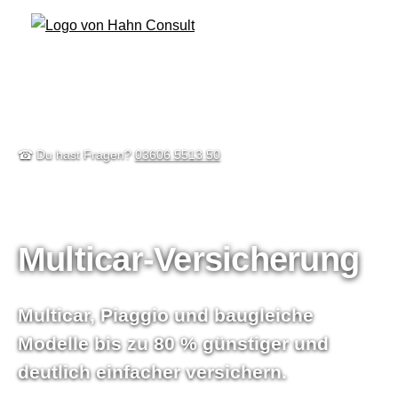
☎ Du hast Fragen?
03606 5513 50
Multicar-Versicherung
Multicar, Piaggio und baugleiche
Modelle
bis zu 80 % günstiger
und
deutlich einfacher ver­sichern.