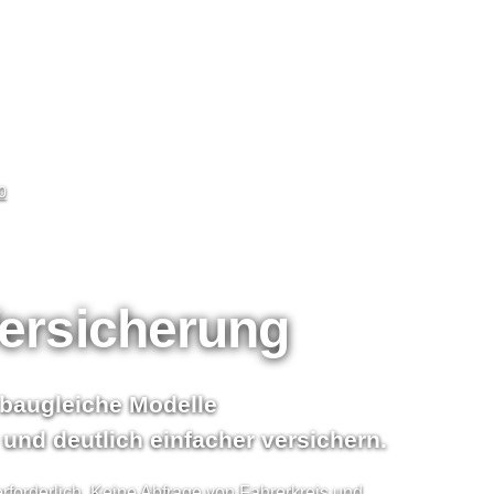
0
Versicherung
 baugleiche Modelle
und deutlich einfacher ver­sichern.
rforderlich. Keine Abfrage von Fahrerkreis und