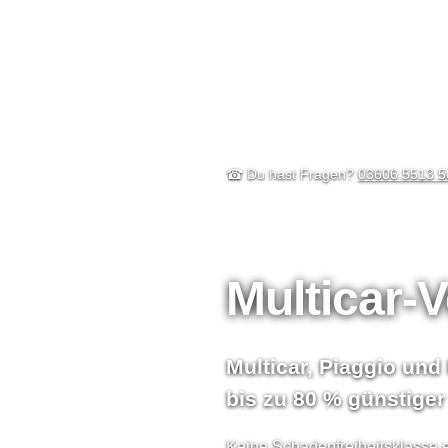
☎ Du hast Fragen?
03606 5513 5
Multicar-
Multicar, Piaggio und
bis zu 80 % günstiger
Keine Schadenfreiheitsklasse e