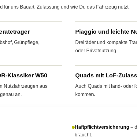
d für uns Bauart, Zulassung und wie Du das Fahrzeug nutzt.
eräteträger
Piaggio und leichte N
shof, Grünpflege,
Dreiräder und kompakte Tran
oder Privatnutzung.
DR-Klassiker W50
Quads mit LoF-Zulas
en Nutzfahrzeugen aus
Auch Quads mit land- oder fo
 genau an.
kommen.
Haft­pflichtversicherung
– d
braucht.