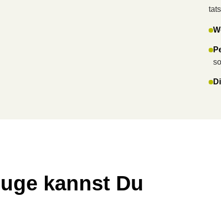
tat
W
P
so
Di
euge kannst Du