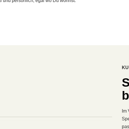
l und persönlich, egal wo Du wohnst.
KU
S
b
Im 
Spe
pas